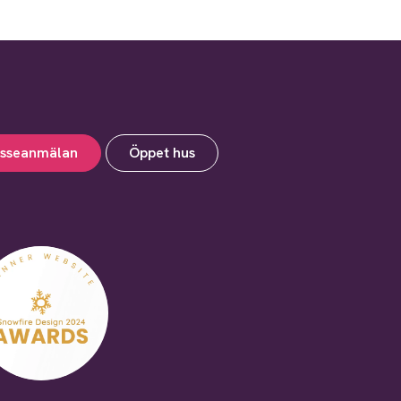
esseanmälan
Öppet hus