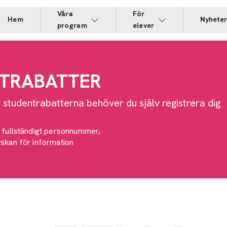
Våra
För
Hem
Nyhete
program
elever
TRABATTER
v studentrabatterna behöver du själv registrera dig
 fullständigt personnummer,
skan för information