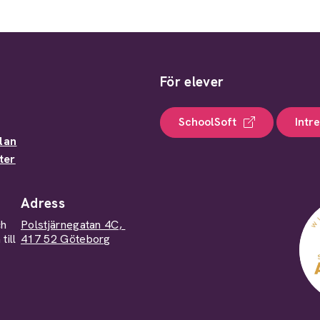
För elever
SchoolSoft
Intr
lan
ter
Adress
ch
Polstjärnegatan 4C,
till
417 52 Göteborg