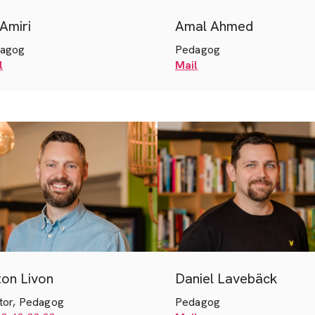
 Amiri
Amal Ahmed
agog
Pedagog
l
Mail
on Livon
Daniel Lavebäck
tor, Pedagog
Pedagog