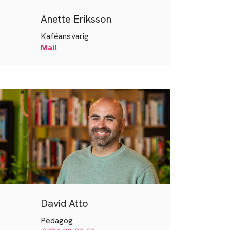
Anette Eriksson
Kaféansvarig
Mail
David Atto
Pedagog