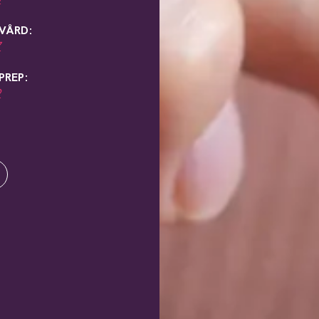
 VÅRD:
7
PREP:
9