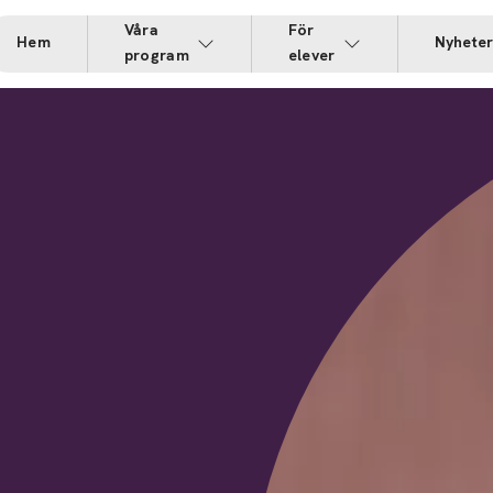
Våra
För
Hem
Nyhete
program
elever