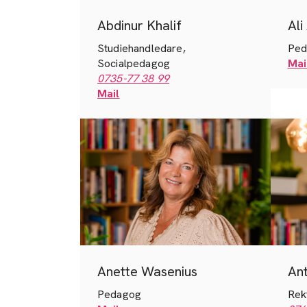
Abdinur Khalif
Ali
Studiehandledare,
Ped
Socialpedagog
Mai
0735-77 38 99
Mail
Anette Wasenius
Ant
Pedagog
Rek