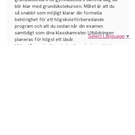
blir klar med grundskolekursen. Målet är att du
så snabbt som möjligt klarar din formella
behörighet för ett högskoleförberedande
program och att du sedan når din examen
samtidigt som dina klasskamrater. Utbildningen
Select Language
▼
planeras för högst ett läsår.
Vi har lång och vitsordad erfarenhet av att lotsa
IMVVO-elever till examen inom ramen för
normal gymnasietid (tre år).